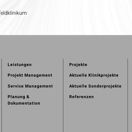
eldklinikum
Leistungen
Projekte
Projekt Management
Aktuelle Klinikprojekte
Service Management
Aktuelle Sonderprojekte
Planung &
Referenzen
Dokumentation