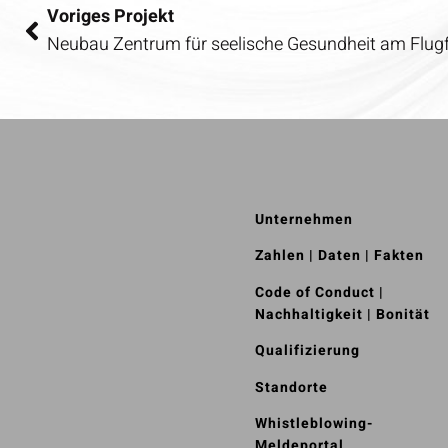
Voriges Projekt
Neubau Zentrum für seelische Gesundheit am Flugf
Unternehmen
Zahlen | Daten | Fakten
Code of Conduct |
Nachhaltigkeit | Bonität
Qualifizierung
Standorte
Whistle­blowing-
Meldeportal